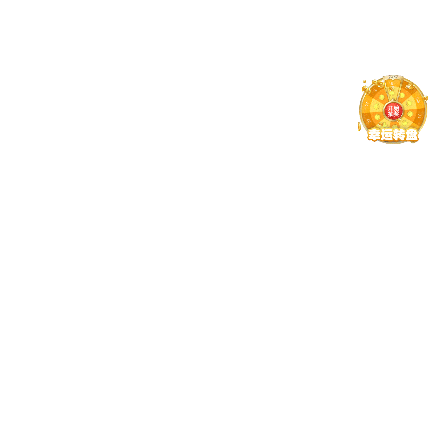
2025年3月8日 · v6.0.0
整体架构升级，引入动态赛事引擎。
视觉焕新，体验更清爽。
2023 年
2023年8月29日 · v5.2.7
新增热门话题聚合区。
直播性能进一步增强。
2023年1月15日 · v5.1.0
自动深色模式上线。