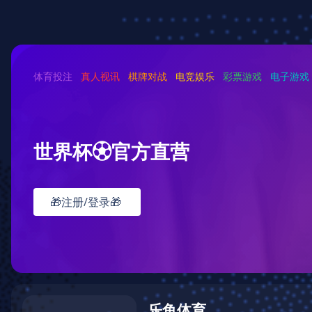
ag登录官网
A
欢迎访问
ag登录官网
，提供全面覆盖
新千场比赛