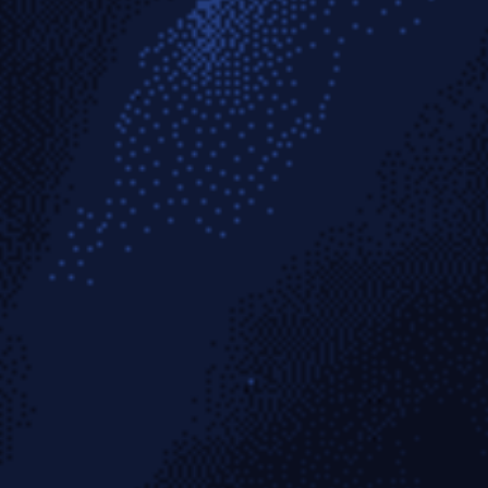
边聊，提升观赛的社交属性。