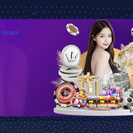
App下载
关于我们
体育热讯
PP与网页版入口｜畅享全球体育
足球、篮球、电竞等项目的赛事资讯与数据内容， 
，聚焦热门体育内容， 助您轻松获取赛事动态，掌
手机App
网页版