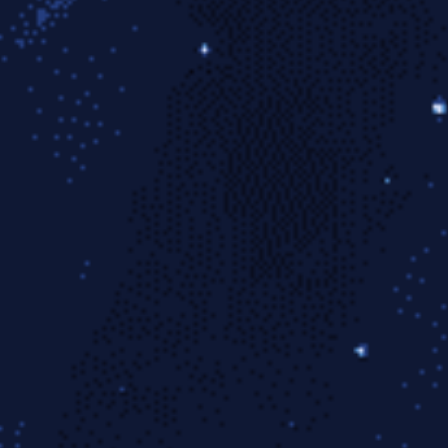
风控、秒级加载、多节点加速等
时，ag登录官网提供全天候客服
五大核心功能 · 场景整合
从赛事直播到多端互动，构建ag登录官网生态闭环