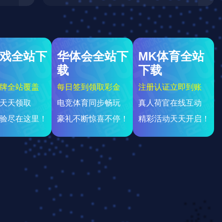
-登录入口等体育内容更便捷、更智能地触达全球用户。