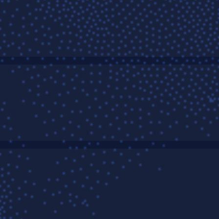
关于ag登录官网
体育赛事直播与互动体验的创新平台，致力于为全球用户带来高速、安
验，覆盖多语种、多终端、多场景。
创立初心与品牌愿
自创立之初，ag登录官网就确
分析与观赛互动体验，打造兼具