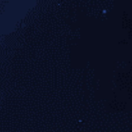
PP、移动 H5，无论你在何处，赛事内容触手可及。